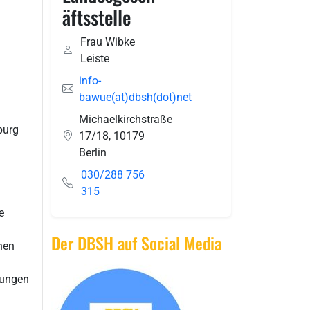
äftsstelle
Frau Wibke
Leiste
info-
bawue(at)dbsh(dot)net
Michaelkirchstraße
burg
17/18
,
10179
Berlin
030/288 756
315
e
Der DBSH auf Social Media
chen
ngungen