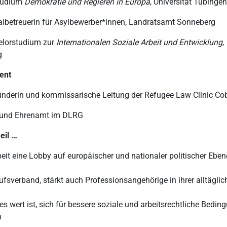
studium
Demokratie und Regieren in Europa
, Universität Tübingen
lbetreuerin für Asylbewerber*innen, Landratsamt Sonneberg
elorstudium zur
Internationalen Soziale Arbeit und Entwicklung
,
g
ent
nderin und kommissarische Leitung der Refugee Law Clinic Co
d und Ehrenamt im DLRG
eil …
beit eine Lobby auf europäischer und nationaler politischer Eben
rufsverband, stärkt auch Professionsangehörige in ihrer alltägli
 es wert ist, sich für bessere soziale und arbeitsrechtliche Bedi
n