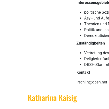
Interessensgebiet
politische Soz
Asyl- und Aufe
Theorien und P
Politik und In
Demokratisie
Zuständigkeiten
Vertretung de
Deligiertenfun
DBSH-Stammt
Kontakt
rechlin@dbsh.net
Katharina Kaisig