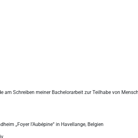
ade am Schreiben meiner Bachelorarbeit zur Teilhabe von Mensc
d
ndheim „Foyer l’Aubépine“ in Havellange, Belgien
iv