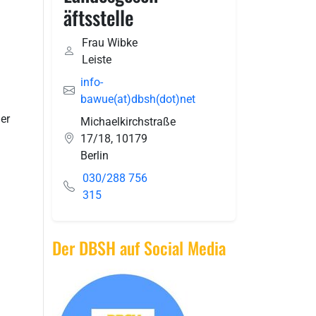
äftsstelle
Frau Wibke
Leiste
info-
bawue(at)dbsh(dot)net
er
Michaelkirchstraße
17/18
,
10179
Berlin
030/288 756
315
Der DBSH auf Social Media