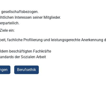
nd gesellschaftsbezogen.
echtlichen Interessen seiner Mitglieder.
rparteilich.
iele ein:
eit, fachliche Profilierung und leistungsgerechte Anerkennung d
eldern beschäftigten Fachkräfte
andards der Sozialen Arbeit
ungen
Berufsethik