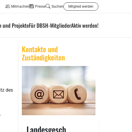
Mitmachen
Presse
Suchen
Mitglied werden
 und Projekte
Für DBSH-Mitglieder
Aktiv werden!
Kontakte und
Zuständigkeiten
itz des
r
Landesgesch